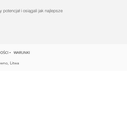
otencjał i osiągali jak najlepsze
OŚCI •
WARUNKI
owno, Litwa