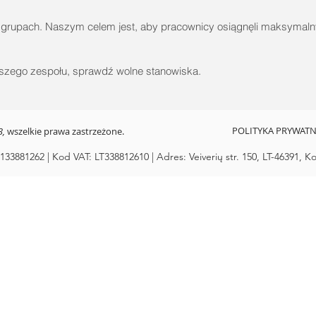
 grupach. Naszym celem jest, aby pracownicy osiągnęli maksymalny p
aszego zespołu, sprawdź wolne stanowiska.
POLITYKA PRYWATN
3,
wszelkie prawa zastrzeżone.
 133881262 | Kod VAT: LT338812610 | Adres: Veiverių str. 150, LT-46391, K